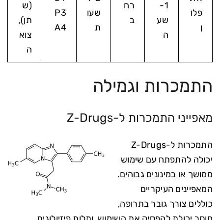
-1
רח
(ש
פלו
שעו
P3
שע
ב
תן),
ן
ת
A4
ה
צוא
ה
התמכרות וגמילה
מאפייני התמכרות ל-Z-Drugs
התמכרות ל-Z-Drugs
יכולה להתפתח עם שימוש
ממושך או במינונים גבוהים.
המאפיינים העיקריים
כוללים צורך גובר בתרופה,
חוסר יכולת להפסיק את השימוש, ותלות פיזיולוגית