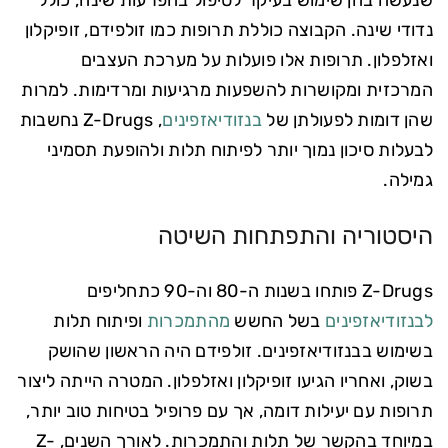
שנעשה בהן שימוש בעיקר לטיפול בהפרעות שינה, כולל
נדודי שינה. הקבוצה כוללת תרופות כמו זולפידם, זופיקלון
ואזלפלון. תרופות אלו פועלות על מערכת העצבים
המרכזית ומקושרות להשפעות מרגיעות ומרדימות. למרות
שהן דומות לפעולתן של
בנזודיאזפינים
, Z-Drugs נחשבות
לבעלות סיכון נמוך יותר לפיתוח תלות ולהופעת תסמיני
גמילה.
היסטוריה והתפתחות השיטה
Z-Drugs פותחו בשנות ה-80 וה-90 כתחליפים
לבנזודיאזפינים
בשל החשש
מהתמכרות
ופיתוח תלות
בשימוש בבנזודיאזפינים. זולפידם היה הראשון שהושק
בשוק, ואחריו הגיעו זופיקלון ואזלפלון. המטרה הייתה ליצור
תרופות עם יעילות דומה, אך עם פרופיל בטיחות טוב יותר,
במיוחד בהקשר של תלות והתמכרות. לאורך השנים, Z-