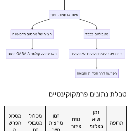
פיזור ברקמות הגוף
מטבוליזם בכבד
חצייה של מחסום הדם-מוח
יצירת מטבוליטים פעילים ולא פעילים
השפעה על קולטני GABA-A במוח
הפרשה דרך הכליות והצואה
טבלת נתונים פרמקוקינטיים
זמן
זמן
מסלול
מסלול
שיא
נפח
תרופה
מחצית
מטבולי
הפרש
בפלזמ
פיזור
חיים
זם
ה