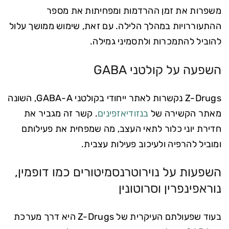
משפרות את זמן ההרדמות ומפחיתות את מספר
ההתעוררויות במהלך הלילה. עם זאת, שימוש ממושך עלול
להוביל להתמכרות ולתסמיני גמילה.
השפעה על קולטני GABA
Z-Drugs נקשרות לאתר ייחודי בקולטני GABA-A, השונה
מאתר הקשירה של
בנזודיאזפינים
. קשר זה מגביר את
חדירת יוני כלור לתאי העצב, מה שמפחית את פעילותם
ומוביל להרפיה ולעיכוב פעילות עצבית.
השפעות על נוירוטרנסמיטורים כמו דופמין,
נוראפינפרין וסרוטונין
בעוד שפעולתם העיקרית של Z-Drugs היא דרך מערכת