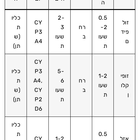
ה
0.5
2-
כליו
זול
CY
-2
רח
3
ת
פיד
P3
שעו
ב
שעו
(ש
ם
A4
ת
ת
תן)
CY
5-
P3
כליו
זופי
1-2
רח
6
A4,
ת
קלו
שעו
ב
שעו
CY
(ש
ן
ת
ת
P2
תן)
D6
כליו
0.5
ת
אזל
1-2
CY