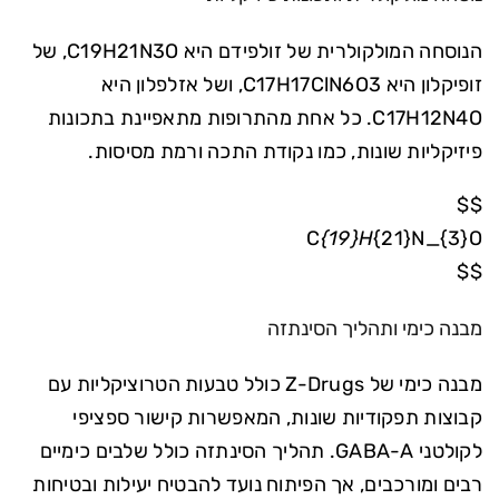
הנוסחה המולקולרית של זולפידם היא C19H21N3O, של
זופיקלון היא C17H17ClN6O3, ושל אזלפלון היא
C17H12N4O. כל אחת מהתרופות מתאפיינת בתכונות
פיזיקליות שונות, כמו נקודת התכה ורמת מסיסות.
$$
C
{19}H
{21}N_{3}O
$$
מבנה כימי ותהליך הסינתזה
מבנה כימי של Z-Drugs כולל טבעות הטרוציקליות עם
קבוצות תפקודיות שונות, המאפשרות קישור ספציפי
לקולטני GABA-A. תהליך הסינתזה כולל שלבים כימיים
רבים ומורכבים, אך הפיתוח נועד להבטיח יעילות ובטיחות