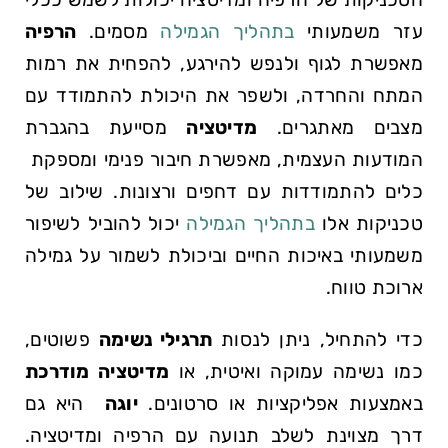
עזר⁢ משמעותי
בתהליך הגמילה
‍ מסמים.
הרפיה
מאפשרת לגוף ולנפש‌ להירגע,⁢ להפחית את רמות​
המתח והחרדה, ולשפר‌ את היכולת ⁤להתמודד עם
מצבים מאתגרים.
מדיטציה
מסייעת בהגברת
המודעות העצמית, מאפשרת חיבור פנימי ומספקת ​
כלים להתמודדות עם דחפים ורצונות. שילוב של
טכניקות אלו
בתהליך הגמילה
יכול להוביל⁤ לשיפור
משמעותי באיכות ⁤החיים וביכולת ‌לשמור על גמילה
ארוכת טווח.
כדי‍ להתחיל,⁣ ניתן ⁤לנסות
תרגילי נשימה
​פשוטים,
כמו נשימה עמוקה ואיטית,‍ או
מדיטציה מודרכת
‌באמצעות אפליקציות⁣ או סרטונים.
יוגה
⁢ היא גם
דרך מצוינת לשלב תנועה עם הרפיה‍ ומדיטציה.