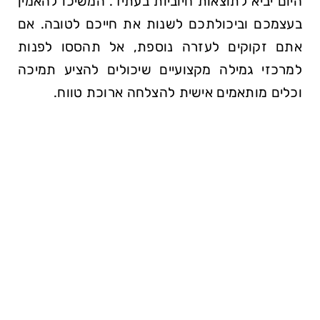
היום יביא ⁤לתוצאות ⁢חיוביות בעתיד. המשיכו⁤ להאמין
בעצמכם וביכולתכם לשנות את⁢ חייכם לטובה. ⁤אם
אתם ‌זקוקים ‍לעזרה ‍נוספת, אל תהססו לפנות
למרכזי גמילה מקצועיים שיכולים להציע תמיכה
וכלים מותאמים אישית להצלחה ארוכת טווח.