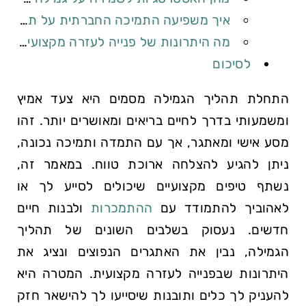
איך משפיעה התמיכה החברתית על תהליך הגמילה?
מה היתרונות של ⁢פנייה ​לעזרה‍ מקצועית⁤ בתהליך הגמילה?
לסיכום
התחלת⁣ תהליך ⁣הגמילה מסמים היא צעד אמיץ
ומשמעותי ‍בדרך לחיים ‌בריאים ומאושרים ⁤יותר. זהו
מסע אישי ומאתגר,‌ אך​ עם​ התמדה ותמיכה​ נכונה,
ניתן להגיע להצלחה‍ ארוכת טווח. ⁢במאמר⁢ זה,
נשתף טיפים מקצועיים שיכולים⁤ לסייע ⁣לך או
לאהוביך ⁤להתמודד עם
ההתמכרות
ולבנות חיים
⁣חדשים. נעסוק​ בשלבים השונים של תהליך
הגמילה,⁢ נבין ⁤את האתגרים הנפוצים ונציג את
⁢היתרונות ⁢שבפנייה לעזרה מקצועית. המטרה ​היא
להעניק לך ‍כלים ותובנות שיסייעו⁤ לך להישאר חזק