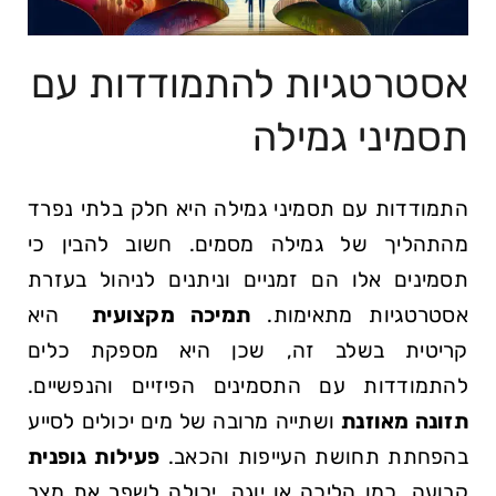
אסטרטגיות להתמודדות עם
תסמיני גמילה
התמודדות עם תסמיני גמילה היא ​חלק ⁣בלתי נפרד
מהתהליך של גמילה מסמים. חשוב להבין כי
תסמינים אלו הם זמניים וניתנים לניהול בעזרת
אסטרטגיות מתאימות.
תמיכה מקצועית
⁤ היא
⁤קריטית בשלב זה, ⁤שכן היא מספקת כלים
להתמודדות עם התסמינים הפיזיים והנפשיים.
תזונה מאוזנת
ושתייה מרובה של ⁤מים יכולים לסייע⁤
בהפחתת תחושת ‌העייפות והכאב.
פעילות⁢ גופנית
קבועה, כמו ⁢הליכה או ‍יוגה, ‌יכולה‍ לשפר⁣ את מצב