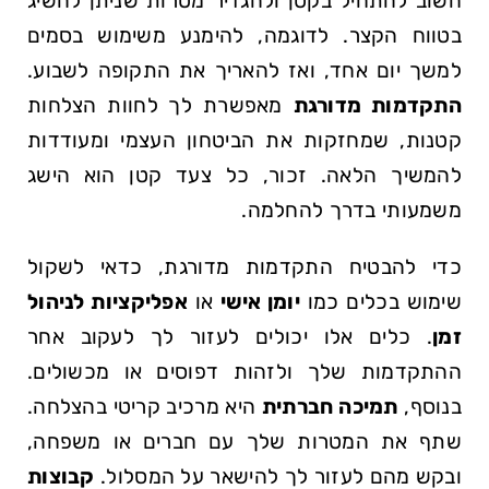
חשוב להתחיל בקטן ולהגדיר מטרות שניתן להשיג
בטווח הקצר. לדוגמה, להימנע​ משימוש בסמים
למשך יום ⁢אחד, ואז‌ להאריך את התקופה לשבוע.
התקדמות מדורגת
⁤מאפשרת ⁤לך לחוות הצלחות
קטנות, שמחזקות את הביטחון העצמי ומעודדות
להמשיך ⁢הלאה. זכור, כל צעד⁣ קטן הוא הישג
משמעותי בדרך להחלמה.
כדי להבטיח התקדמות מדורגת, כדאי לשקול
שימוש בכלים כמו⁢
יומן אישי
או
אפליקציות לניהול
זמן
. כלים אלו יכולים ⁤לעזור לך לעקוב אחר
ההתקדמות‌ שלך ולזהות דפוסים או מכשולים.
בנוסף,‍
תמיכה⁣ חברתית
היא מרכיב קריטי בהצלחה.
שתף את המטרות שלך עם חברים או משפחה,
ובקש מהם לעזור לך ⁤להישאר על המסלול.
קבוצות