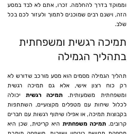
וממוקד בדרך להחלמה. זכרו, אתם לא לבד במסע
הזה, וישנם רבים שמוכנים לתמוך ולעזור לכם בכל‌
שלב.
תמיכה רגשית ומשפחתית‌
בתהליך⁤ הגמילה
תהליך הגמילה ⁣מסמים הוא מסע מורכב⁣ שדורש לא​
רק ​כוח⁢ רצון אישי,⁢ אלא גם תמיכה רגשית⁣
ומשפחתית משמעותית.
תמיכה רגשית
יכולה
לכלול⁢ שיחות ‌עם מטפלים ⁣מקצועיים, ​השתתפות
בקבוצות תמיכה, ‌או אפילו שיתוף ⁣רגשות עם ⁣חברים​
קרובים.
תמיכה משפחתית
היא קריטית, שכן היא
מספקת תחושת ביטחון ושייכות.⁣ משפחה תומכת