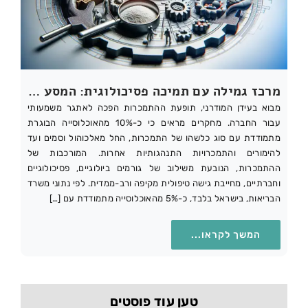
מרכז גמילה עם תמיכה פסיכולוגית: המסע המקיף להחלמה מהתמכרות
מבוא בעידן המודרני, תופעת ההתמכרות הפכה לאתגר משמעותי
עבור החברה. מחקרים מראים כי כ-10% מהאוכלוסייה הבוגרת
מתמודדת עם סוג כלשהו של התמכרות, החל מאלכוהול וסמים ועד
להימורים והתמכרויות התנהגותיות אחרות. המורכבות של
ההתמכרות, הנובעת משילוב של גורמים ביולוגיים, פסיכולוגיים
וחברתיים, מחייבת גישה טיפולית מקיפה ורב-ממדית. לפי נתוני משרד
הבריאות, בישראל בלבד, כ-5% מהאוכלוסייה מתמודדת עם […]
המשך לקראו...
טען עוד פוסטים