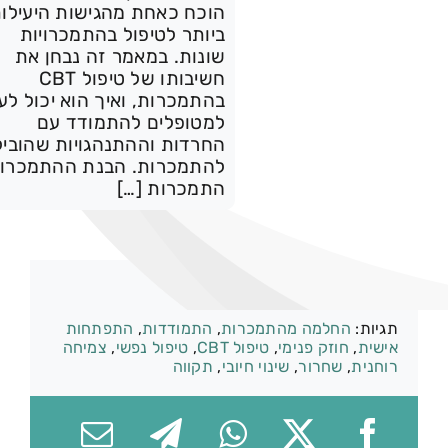
הוכח כאחת מהגישות היעילו
animationOffset="top-i
ביותר לטיפול בהתמכרויות
שונות. במאמר זה נבחן את
view" id="blog-
חשיבותו של טיפול CBT
contai
בהתמכרות, ואיך הוא יכול לע
074-7361656
למטופלים להתמודד עם
החרדות וההתנהגויות שהוביל
להתמכרות. הבנת ההתמכרו
התמכרות […]
קטגוריות:
שיטות טיפול
תגיות:
החלמה מהתמכרות
,
התמודדות
,
התפתחות
אישית
,
חוזק פנימי
,
טיפול CBT
,
טיפול נפשי
,
צמיחה
רוחנית
,
שחרור
,
שינוי חיובי
,
תקווה