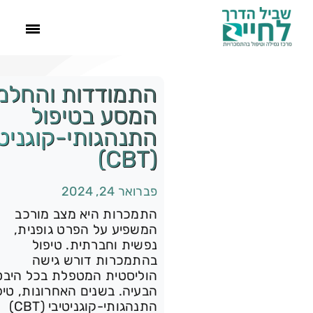
ראשי
CBT-for-addicti
התמודדות והחלמ
Visualize-the-jou
המסע בטיפול
הסיפור שלנו
e1708810541806.webp"
התנהגותי-קוגניטי
(CBT)
awb-backgro
התמכרויות
size:cover;--awb-f
פברואר 24, 2024
wrap:wrap;--awb-f
תהליך הגמילה
התמכרות היא מצב מורכב
wrap-small:nowrap;" d
המשפיע על הפרט גופנית,
animationType="fadeInL
נפשית וחברתית. טיפול
עוד
בהתמכרות דורש גישה
d
הוליסטית המטפלת בכל היבט
animationDuration="
הבעיה. בשנים האחרונות, טיפ
צור קשר
התנהגותי-קוגניטיבי (CBT)
d