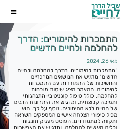
ראשי
התמכרות להימורים: הדרך
להחלמה ולחיים ‌חדשים
הסיפור שלנו
מאי 26, 2024
התמכרויות
"התמכרות להימורים: הדרך להחלמה ולחיים
חדשים" מדגיש את הנושאים המרכזיים
והחשיבות של התמודדות עם התמכרות
תהליך הגמילה
להימורים. המאמר מציג שיטות מוכחות
להחלמה, כולל טיפול קוגניטיבי-התנהגותי
ותמיכה קבוצתית, ומדגיש את היתרונות הרבים
עוד
של החיים ללא ההימורים. נוסף על כך, הוא
מכיל סיפורי הצלחה אישיים המספקים השראה
ותקווה למתמודדים. הפוסט מעניק תובנות
צור קשר
וכלים מעשיים להחלמה, ומדגיש את האפשרות