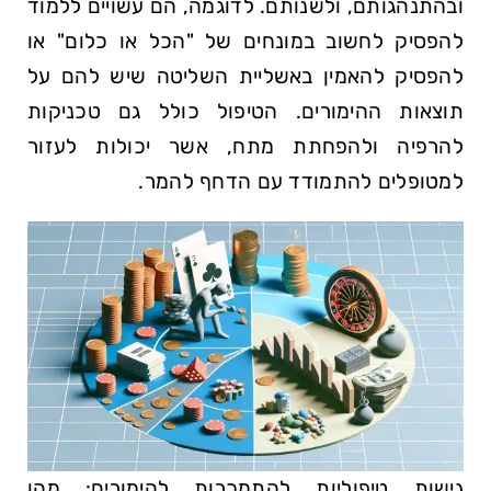
ובהתנהגותם, ולשנותם. לדוגמה, הם עשויים ללמוד
להפסיק לחשוב במונחים של "הכל או כלום" או
להפסיק להאמין באשליית השליטה שיש להם על
תוצאות ההימורים. הטיפול כולל גם טכניקות
להרפיה ולהפחתת מתח, אשר יכולות לעזור
למטופלים להתמודד עם הדחף להמר.
גישות טיפוליות⁤ להתמכרות להימורים: מהן