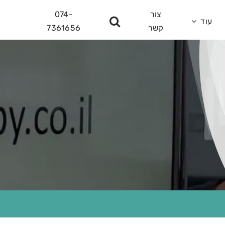
צור
074-
עוד
קשר
7361656