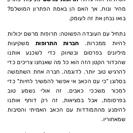
מהיר⁤ ונוח, אך האם הן באמת הפתרון המושלם?
בואו ‌נבחן את זה לעומק.
נתחיל עם העובדה הפשוטה: תרופות מרשם יכולות
להיות ממכרות.
חברות ⁢התרופות
משקיעות
מיליונים בפרסום ובשיווק כדי לשכנע אותנו
שהכדור הקטן הזה הוא כל מה שאנחנו ​צריכים כדי‍
להרגיש טוב⁣ יותר. לדוגמה,‌ חברה ‌אחת השתמשה
בסלוגן "כי עם הכאב אי⁢ אפשר להמשיך לחיות" כדי
למכור משככי כאבים. זה אולי נשמע טוב⁢
בפרסומת, אבל במציאות, זה ‌רק דוחף אותנו
להימנע מהתמודדות עם הכאב האמיתי והסיבות
שמאחוריו.