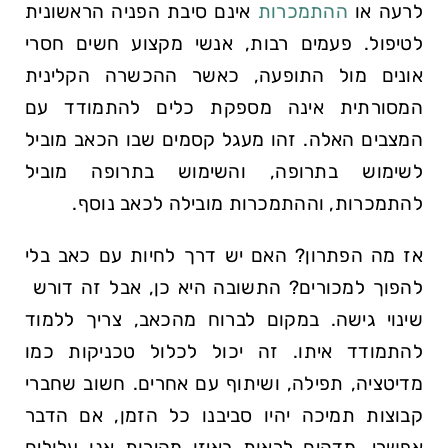
לרעה ​או
ההתמכרות
אינם סיבת הפניה הראשונית
לטיפול.​ פעמים רבות, אנשי מקצוע חשים חסרי
אונים מול התופעה, כאשר ההכשרה ⁢הקלינית
המסורתית אינה מספקת כלים להתמודד עם
המצבים האלה. ‍זהו מעגל קסמים שבו הכאב מוביל
לשימוש ⁣בתרופה, והשימוש בתרופה מוביל
להתמכרות, וההתמכרות מובילה לכאב‍ נוסף.
אז מה הפתרון? האם יש⁢ דרך‌ לחיות עם כאב בלי
להפוך למכורים? התשובה היא כן, אבל זה דורש ​
שינוי גישה. במקום לברוח מהכאב, צריך ללמוד​
להתמודד איתו. זה יכול לכלול טכניקות כמו
מדיטציה, תפילה, ושיתוף ‌עם אחרים. חשוב שחברי
קבוצות תמיכה יהיו סביבנו ‍כל הזמן, אם הדבר
אפשרי. מדהים לראות‍ באיזו מהירות⁤ אנו ⁤עלולים