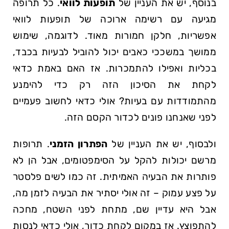
בנוסף, יש את העניין של
תופעות לוואי
. כל⁣ תרופה
מגיעה עם רשימה ארוכה של תופעות לוואי
אפשריות, חלקן חמורות מאוד. לדוגמה, שימוש
ממושך במשככי⁣ כאבים יכול להוביל לבעיות בכבד,
בכליות ואפילו להתמכרות. אז האם באמת כדאי
לקחת את ⁣הסיכון הזה רק כדי להימנע
מהתמודדות עם בעיות? אולי כדאי לחשוב פעמיים
לפני שאנחנו פונים לכדור הקסם ​הזה.
ולבסוף, יש⁢ את העניין של
הפתרון ⁤הזמני
. תרופות
מרשם יכולות להקל על הסימפטומים, אבל הן לא
פותרות את הבעיה האמיתית. זה כמו לשים פלסטר
על פצע עמוק – זה אולי יסתיר את ‍הבעיה⁢ לזמן⁢ מה,
אבל ⁤היא עדיין ⁢שם,‍ מתחת לפני ⁤השטח, מחכה
להתפוצץ. אז במקום לקחת כדור, אולי כדאי לנסות