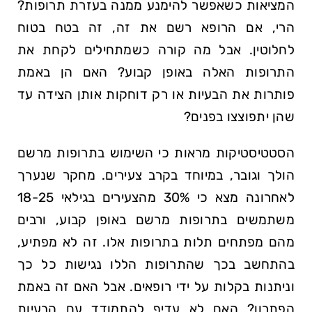
המציאות כשאפשר להימנע ממנה בעזרת תרופות?
הרי,⁤ אם ⁤הרופא רשם את​ זה, זה בטח בטוח
‍לחלוטין. אבל מה קורה ​כשמתחילים לקחת את‍
התרופות האלה⁢ באופן קבוע? האם ‌הן באמת
פותרות את הבעיות או רק דוחקות אותן הצידה עד
שהן יתפוצצו בפנים?
הסטטיסטיקות מראות כי השימוש בתרופות מרשם
הולך וגובר, במיוחד בקרב צעירים. מחקר שנערך
לאחרונה מצא ⁣כי 30%⁢ מהצעירים בגילאי 18-25
משתמשים בתרופות ​מרשם באופן ‍קבוע, ורבים
מהם מפתחים תלות בתרופות אלו. זה לא מפתיע,
בהתחשב‍ בכך⁣ שהתרופות הללו נגישות כל כך
וניתנות בקלות על ידי ‍רופאים. אבל האם זה באמת
הפתרון? האם לא⁤ עדיף להתמודד עם הבעיות