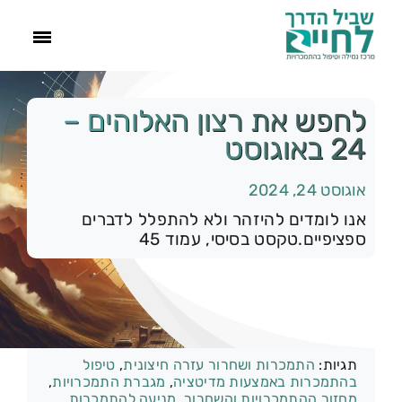
ראשי
לחפש את רצון האלוהים –
24 באוגוסט
הסיפור שלנו
אוגוסט 24, 2024
התמכרויות
אנו לומדים להיזהר ולא להתפלל לדברים
ספציפיים.טקסט בסיסי, עמוד 45
תהליך הגמילה
עוד
קטגוריות:
רק להיום
תגיות:
התמכרות ושחרור עזרה חיצונית
,
טיפול
צור קשר
בהתמכרות באמצעות מדיטציה
,
מגברת התמכרויות
,
מחזור ההתמכרויות והשחרור
,
מניעה להתמכרות