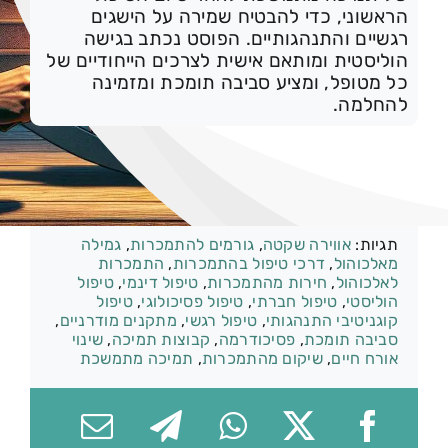
הראשוני, כדי להבטיח שמירה על הישגים
רגשיים והתנהגותיים. הפוסט נכתב בגישה
הוליסטית ומותאם אישית לצרכים הייחודיים של
כל מטופל, ומציע סביבה תומכת ומזמינה
074-7361656
להחלמה.
קטגוריות:
אלכוהול
תגיות:
אווירה שקטה
,
גורמים להתמכרות
,
גמילה
מאלכוהול
,
דרכי טיפול בהתמכרות
,
התמכרות
לאלכוהול
,
חירות מהתמכרות
,
טיפול דינמי
,
טיפול
הוליסטי
,
טיפול חברתי
,
טיפול פסיכולוגי
,
טיפול
קוגניטיבי התנהגותי
,
טיפול רגשי
,
מתקנים מודרניים
,
סביבה תומכת
,
פסיכודרמה
,
קבוצות תמיכה
,
שינוי
אורח חיים
,
שיקום מהתמכרות
,
תמיכה מתמשכת