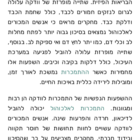
הבריאות הפיזית. ‌שתייה מופרזת של​ וודקה עלולה
לגרום לנזקים חמורים‌ לכבד, כולל⁣ שחמת הכבד‍
ודלקת כבד. מחקרים מראים כי אנשים המכורים
לאלכוהול נמצאים בסיכון גבוה ‌יותר לפתח מחלות
לב וכלי דם, כמו יתר לחץ‌ דם ואי ספיקת לב. בנוסף,⁢
שתייה מופרזת עלולה להוביל לפגיעה במערכת
העיכול, כולל ​דלקות‌ בקיבה ⁣וכיבים. השפעות אלו
מחמירות כאשר ⁤
ההתמכרות
נמשכת לאורך זמן,
ומובילות לירידה כללית ⁣באיכות החיים.
ההשפעות הנפשיות של התמכרות לוודקה הן רבות
ומגוונות. ​
התמכרות לאלכוהול
יכולה להוביל
לדיכאון, חרדה⁤ והפרעות ​שינה. אנשים​ המכורים
לוודקה ​עשויים לחוות תחושות של חוסר תקווה
ובידוד חברתי. מחקרים מצביעים ‍על ‌כך⁤ שהסיכון