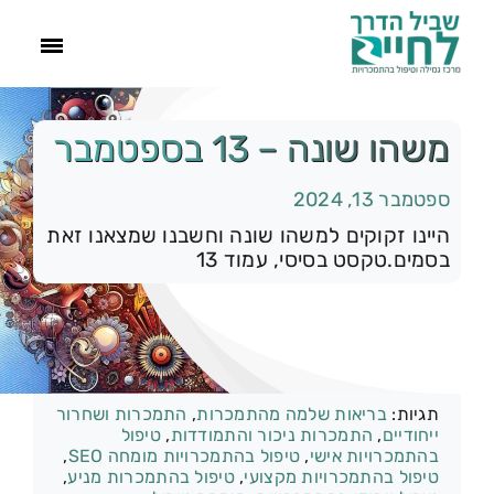
ראשי
משהו שונה – 13 בספטמבר
ספטמבר 13, 2024
הסיפור שלנו
היינו זקוקים למשהו שונה וחשבנו שמצאנו זאת
בסמים.טקסט בסיסי, עמוד 13
התמכרויות
תהליך הגמילה
קטגוריות:
רק להיום
עוד
תגיות:
בריאות שלמה מהתמכרות
,
התמכרות ושחרור
ייחודיים
,
התמכרות ניכור והתמודדות
,
טיפול
בהתמכרויות אישי
,
טיפול בהתמכרויות מומחה SEO
,
צור קשר
טיפול בהתמכרויות מקצועי
,
טיפול בהתמכרות מניע
,