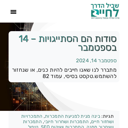
ראשי
סודות הם הסתייגויות – 14
בספטמבר
הסיפור שלנו
ספטמבר 14, 2024
התמכרויות
מתברר לנו שאנו חייבים להיות כנים, או שנחזור
להשתמש.טקסט בסיסי, עמוד 82
תהליך הגמילה
עוד
קטגוריות:
רק להיום
תגיות:
בינה מנית למניעת התמכרות
,
התמכרויות
צור קשר
ושחזור חיים
,
התמכרות ושחרור חיובי
,
התמכרות
ושיחרור ממנה
,
התמכרות ושיקום SEO
,
טיפול