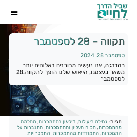
ראשי
תקווה – 28 לספטמבר
ספטמבר 28, 2024
הסיפור שלנו
בהדרגה, אנו נעשים מרוכזים באלוהים יותר
משאר בעצמנו, הייאוש שלנו הופך לתקווה.28
התמכרויות
לספטמבר
תהליך הגמילה
קטגוריות:
רק להיום
עוד
תגיות:
גמילה ביעילות
,
דיכאון בהתמכרות
,
החלמה
מהתמכרות
,
הכוח העליון וההתמכרות
,
התגברות על
צור קשר
התמכרות
,
התמודדות מהתמכרות
,
התמכרויות