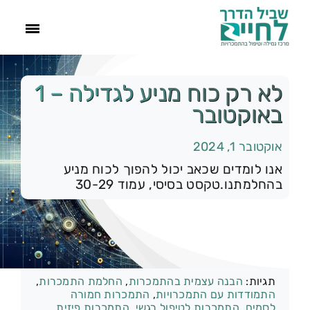
ראשי
לא רק כוח מניע לגדילה – 1
באוקטובר
הסיפור שלנו
אוקטובר 1, 2024
התמכרויות
אנו לומדים שכאב יכול להפוך לכוח מניע
בהחלמתנו.טקסט בסיסי, עמוד 30-29
תהליך הגמילה
עוד
קטגוריות:
רק להיום
תגיות:
הבנה עצמית בהתמכרות
,
החלמת התמכרות
,
צור קשר
התמודדות עם התמכרויות
,
התמכרות חמורה
לסמים
,
התמכרות לטיפול רגשי
,
התמכרות פיזית
,