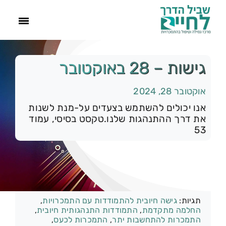
ראשי
גישות – 28 באוקטובר
אוקטובר 28, 2024
הסיפור שלנו
אנו יכולים להשתמש בצעדים על-מנת לשנות
את דרך ההתנהגות שלנו.טקסט בסיסי, עמוד
התמכרויות
53
תהליך הגמילה
קטגוריות:
רק להיום
עוד
תגיות:
גישה חיובית להתמודדות עם התמכרויות
,
החלמה מתקדמת
,
התמודדות התנהגותית חיובית
,
צור קשר
התמכרות להתחשבות יתר
,
התמכרות לכעס
,