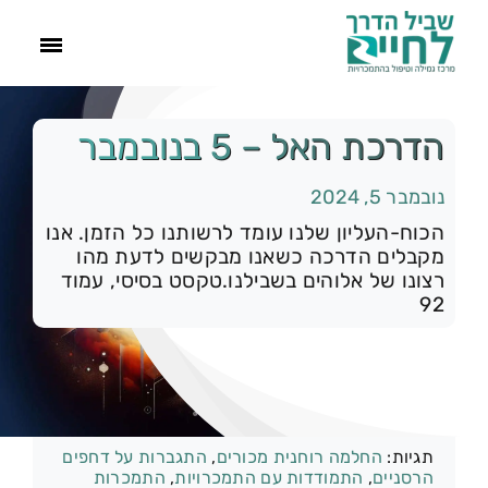
ראשי
הדרכת האל – 5 בנובמבר
נובמבר 5, 2024
הסיפור שלנו
הכוח-העליון שלנו עומד לרשותנו כל הזמן. אנו
מקבלים הדרכה כשאנו מבקשים לדעת מהו
התמכרויות
רצונו של אלוהים בשבילנו.טקסט בסיסי, עמוד
92
תהליך הגמילה
עוד
קטגוריות:
רק להיום
תגיות:
החלמה רוחנית מכורים
,
התגברות על דחפים
צור קשר
הרסניים
,
התמודדות עם התמכרויות
,
התמכרות