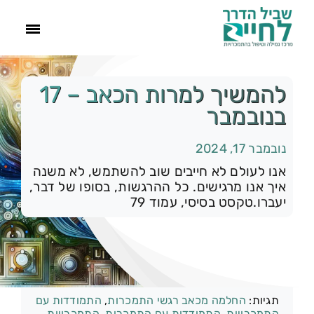
ראשי
להמשיך למרות הכאב – 17
בנובמבר
הסיפור שלנו
נובמבר 17, 2024
התמכרויות
אנו לעולם לא חייבים שוב להשתמש, לא משנה
איך אנו מרגישים. כל ההרגשות, בסופו של דבר,
יעברו.טקסט בסיסי, עמוד 79
תהליך הגמילה
עוד
קטגוריות:
רק להיום
צור קשר
תגיות:
החלמה מכאב רגשי התמכרות
,
התמודדות עם
התמכרויות
,
התמודדות עם התמכרות
,
התמכרויות