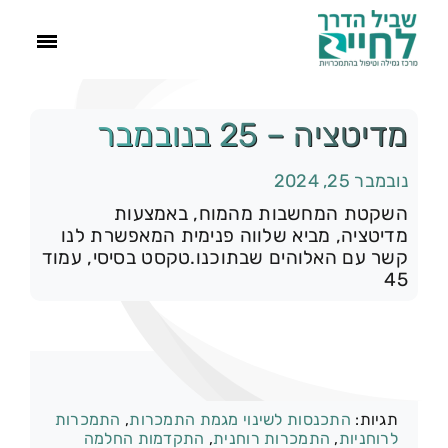
ראשי
מדיטציה – 25 בנובמבר
נובמבר 25, 2024
הסיפור שלנו
השקטת המחשבות מהמוח, באמצעות
מדיטציה, מביא שלווה פנימית המאפשרת לנו
התמכרויות
קשר עם האלוהים שבתוכנו.טקסט בסיסי, עמוד
45
תהליך הגמילה
עוד
קטגוריות:
רק להיום
תגיות:
התכנסות לשינוי מגמת התמכרות
,
התמכרות
צור קשר
לרוחניות
,
התמכרות רוחנית
,
התקדמות החלמה