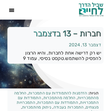
ראשי
חברות – 13 בדצמבר
דצמבר 13, 2024
הסיפור שלנו
יש רק דרישה אחת לחברות, והיא הרצון
להפסיק להשתמש.טקסט בסיסי, עמוד 9
התמכרויות
תהליך הגמילה
קטגוריות:
רק להיום
עוד
תגיות:
הזדמנות להתמודדות עם התמכרות
,
החלמה
מהתמכרויות
,
החלמה מהתמכרות
,
התמודדות עם
התמכרויות
,
התמודדות עם התמכרות
,
התמכרויות
צור קשר
מנצחים
,
התמכרות בעבודה
,
ניתוק מהתמכרות
,