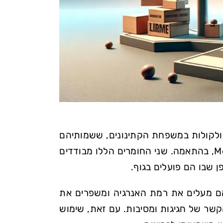
מולקולות במשפחת הקתינונים, ששמותיהם
המלאים הם 3-Methylmethcathinone ו-4-Methylmethcathinone, בהתאמה. שני החומרים הללו מבודדים
 שבו הם פועלים בגוף.
ם מעלים את רמת האנרגיה ומשפרים את
שר של חגיגות ומסיבות. עם זאת, שימוש