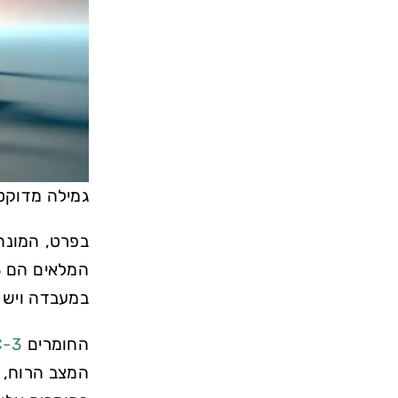
גמילה מדוקטור MMC: איך לעשות ז
בפרט, המונח
במעבדה ויש 
החומרים
3-MMC
המצב הרוח, 