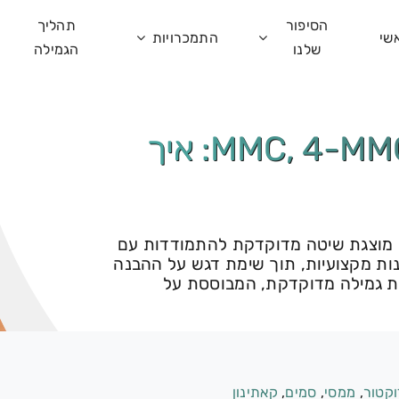
הסיפור
תהליך
שי
התמכרויות
שלנו
הגמילה
גמילה מ דוקטור, ממסי, 3-MMC, 4-MMC: איך
עשות זאת נכון?", מוצגת שיטה מדוקדקת להתמודדות עם
ות מקצועיות, תוך שימת דגש על ההבנה
ית גמילה מדוקדקת, המבוססת על
וקטור
,
ממסי
,
סמים
,
קאתינון