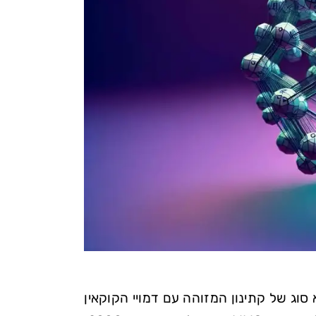
דוע גם בשמות MCAT או 4-methyl methcathinone, הוא סוג של קתינון המזוהה עם דמויי הקוקאין