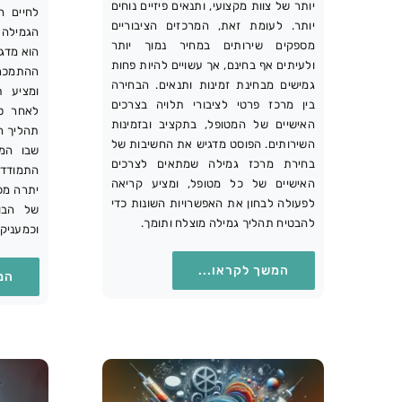
יותר של צוות מקצועי, ותנאים פיזיים נוחים
לחיים ח
יותר. לעומת זאת, המרכזים הציבוריים
הגמילה 
מספקים שירותים במחיר נמוך יותר
הוא מדג
ולעיתים אף בחינם, אך עשויים להיות פחות
ההתמכרו
גמישים מבחינת זמינות ותנאים. הבחירה
ומציע 
בין מרכז פרטי לציבורי תלויה בצרכים
לאחר ס
האישיים של המטופל, בתקציב ובזמינות
תהליך ה
השירותים. הפוסט מדגיש את החשיבות של
שבו המט
בחירת מרכז גמילה שמתאים לצרכים
התמודדות
האישיים של כל מטופל, ומציע קריאה
יתרה מכ
לפעולה לבחון את האפשרויות השונות כדי
של הבוג
להבטיח תהליך גמילה מוצלח ותומך.
וכמעניק
המשך לקראו...
המ