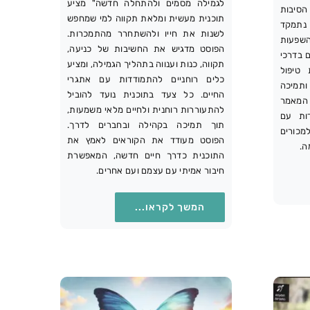
לגמילה מסמים ולהתחלה חדשה" מציע
סיבות
תוכנית מעשית ומלאת תקווה למי שמחפש
נתמקד
לשנות את חייו ולהשתחרר מהתמכרות.
השפעות
הפוסט מדגיש את החשיבות של כניעה,
ם בדרכי
תקווה, כנות וענווה בתהליך הגמילה, ומציע
 טיפול
כלים רוחניים להתמודדות עם אתגרי
ותמיכה
החיים. כל צעד בתוכנית נועד להוביל
 המאמר
להתעוררות רוחנית ולחיים מלאי משמעות,
ות עם
תוך תמיכה בקהילה ובחברים לדרך.
כורים
הפוסט מעודד את הקוראים לאמץ את
ה.
התוכנית כדרך חיים חדשה, המאפשרת
חיבור אמיתי עם עצמם ועם אחרים.
המשך לקראו...