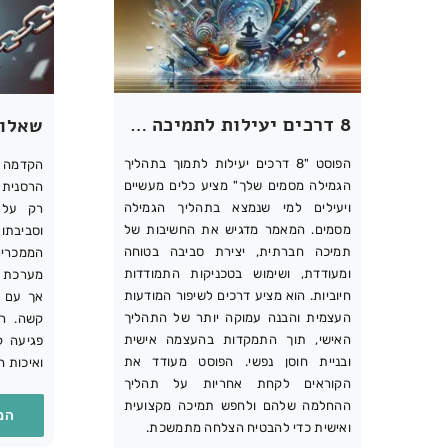
8 דרכים יעילות לתמיכה בתהליך הגמילה מסמים – טיפים לשיקום מוצלח
הפוסט "8 דרכים יעילות לתמוך בתהליך
הקדמה 
הגמילה מסמים שלך" מציע כלים מעשיים
הרסנית
ויעילים למי שנמצא בתהליך הגמילה
רק על 
מסמים. המאמר מדגיש את החשיבות של
וסביבתו
תמיכה חברתית, יצירת סביבה בטוחה
הממכרי
ומעודדת, ושימוש בטכניקות התמודדות
מערכת ה
חיוביות. הוא מציע דרכים לשיפור המודעות
אך עם ה
העצמית והבנה עמוקה יותר של התהליך
קשה. רב
האישי, תוך התמקדות בהעצמה אישית
פגיעה ק
ובניית חוסן נפשי. הפוסט מעודד את
ואיכות ח
הקוראים לקחת אחריות על תהליך
ההחלמה שלהם ולחפש תמיכה מקצועית
המ
ואישית כדי להבטיח הצלחה מתמשכת.