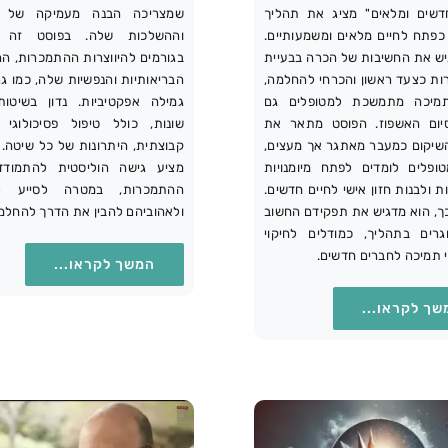
דשים ומלאים" מציג את תהליך
שמצריכה הבנה מעמיקה של ה
כפתח לחיים מלאים ומשמעותיים.
וההשלכות שלה. בפוסט זה 
יש את החשיבות של הכרה בבעיית
בגורמים להיווצרות ההתמכרות, ה
ת כצעד ראשון והכרחי להחלמה,
הבריאותיות והנפשיות שלה, כמו ג
תמיכה מתמשכת למטופלים גם
גמילה אפקטיביות. נדון בשיטות
יום האשפוז. הפוסט מתאר את
שונות, כולל טיפול פסיכולוגי 
שיקום כמעבר מאתגר אך מעצים,
קבוצתית, היתרונות של כל שיטה.
ופלים לומדים לפתח מיומנויות
מציע גישה הוליסטית להתמודד
 ולבנות חזון אישי לחיים חדשים.
ההתמכרות, במטרה לסייע למ
ך, הוא מדגיש את תפקידם החשוב
ולאהוביהם להבין את הדרך להחלמ
רים בתהליך, כמודלים לחיקוי
י תמיכה לחברים חדשים.
המשך לקראו...
שך לקראו...