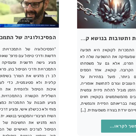
שאלות ותשובות בנושא קוקאין, התמכרות לקוקאין וגמילה מקוקאין
"הפסיכולוגיה של התמכרויות: 
התמכרות לקוקאין היא תופעה
חדשות ודרכי טיפול עם פרופ’ שאולי
 שמעמיקה את ההשפעה שלה לא
מציג גישה חדשנית ומעמיקה 
הפרט, אלא גם על משפחתו
התמכרויות ודרכי הטיפול בהן. פרופ
 הקרובה. קוקאין, אחד הסמים
לב רן מדגיש את הצורך בשימו
ם ביותר, פועל במהירות על
קלינית ולא סטיגמטית, כדי ל
עצבים וגורם לתחושת אופוריה,
איכות הטיפול ולהפחית את הס
זמן מוביל לתלות פיזית ונפשית
השלילית הקשורה בהתמכרויות.
ים מהמשתמשים בקוקאין חווים
מציע תובנות על התמכרות כמצב
שה בבריאותם הפיזית והנפשית,
מוחי ולא ככישלון אישי, ומציע דרכים
ייהם יורדת בצורה משמעותית. […]
השיח הציבורי והמקצועי בנושא. ית
הוא מדגיש את החשיבות של 
שך לקראו...
הטיפול לצרכים האישיים של המט
תוך שימוש בגישות טיפוליות מ