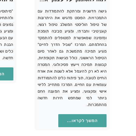
גישה חדשנית ומרתקת להתמודדות עם
"מיתוס
התמכרויות. הפוסט מדגיש את היתרונות
ולהתחיל
של טיפול הוליסטי המשלב טיפול רגשי,
נפוצים 
קוגניטיבי וחברתי, ומציע סביבה תומכת
ומציע ג
ומזמינה שמאפשרת למטופלים להתמקד
עם הבעי
בהחלמתם. המרכז "שביל הדרך לחיים"
הבנת הא
מציע תמיכה מתמשכת גם לאחר סיום
כלים ושי
הטיפול הראשוני, כולל פגישות תקופתיות,
חדשה.
קבוצות תמיכה וייעוץ פסיכולוגי. המטרה
היא לא רק להיגמל אלא לשנות את אורח
המ
החיים לטובה, תוך פיתוח כלים להתמודדות
עצמאית עם החיים. המרכז מתחייב לליווי
אישי ומקצועי, ומציע את המענה החם
ביותר למי שמחפש חירות חדשה
מהתמכרות.
המשך לקראו...