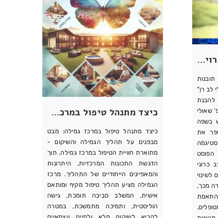
הפסיכולוגיה של התמכרויות: תובנות חדשות ודרכי טיפול עם פרופ’ שאולי לב רן
תובנות
 לב רן"
להבנת
כיצד מתנהל טיפול במרכז גמילה: מבט מבפנים על תהליך הגמילה והשיקום
' שאולי
ש בשפה
כיצד מתנהל טיפול במרכז גמילה: מבט
שפר את
מבפנים על תהליך הגמילה והשיקום -
טיגמה
מתוארת חוויית הטיפול במרכז גמילה, תוך
 הפוסט
הדגשת התכונות המרכזיות, היתרונות
 כרוני
והמאפיינים הייחודיים של התהליך. מרכז
 לשינוי
הגמילה מציע תהליך טיפול מקיף ומותאם
רה מכך,
אישית, המשלב סביבה תומכת, גישה
התאמת
הוליסטית, ותמיכה מתמשכת, במטרה
ופלים,
להביא לשיקום מלא ולחיים עצמאיים
גוונות