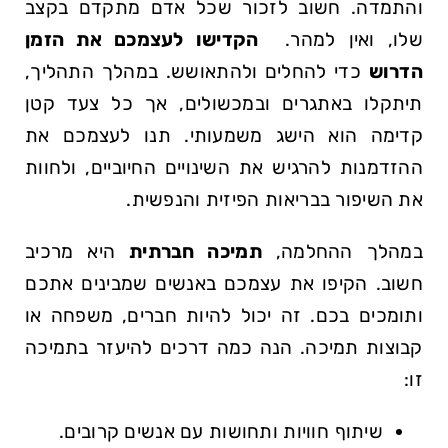
והתמדה. חשוב לזכור שכל אדם מתקדם בקצב
שלו, ואין למהר. ⁣
הקדישו​ לעצמכם את הזמן
הדרוש
כדי להחלים ולהתאושש. במהלך⁣ התהליך,
⁣תיתקלו באתגרים ובמכשולים, אך כל צעד קטן
קדימה‍ הוא ​הישג משמעותי. תנו לעצמכם את
ההזדמנות להרגיש את⁤ השינויים החיוביים, ולחוות
את השיפור בבריאות⁣ הפיזית והנפשית.
במהלך ההחלמה,
תמיכה חברתית
היא מרכיב
חשוב. הקיפו ‍את עצמכם באנשים שמבינים אתכם⁤
ותומכים ⁢בכם. זה יכול להיות חברים, משפחה או
⁢קבוצות תמיכה. הנה כמה דרכים להיעזר בתמיכה
זו:
שיתוף ⁣חוויות ותחושות עם אנשים קרובים.