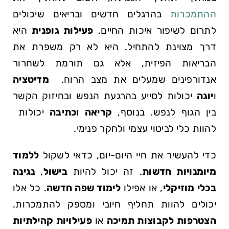
ההתמכרות
בהרגלים​ חדשים ובריאים שיכולים
לתרום לשיפור איכות​ החיים.
פעילות גופנית
‌היא
דרך⁤ מצוינת להתחיל. היא לא רק ⁤משפרת ⁤את
הבריאות הפיזית, אלא⁢ גם תורמת לשחרור
אנדורפינים⁢ שמעלים ⁢את מצב⁢ הרוח. ​
מדיטציה
ו
יוגה
יכולות לסייע בהרגעת הנפש ובחיזוק‌ הקשר
בין הגוף לנפש. בנוסף,
קריאה
ו
כתיבה
יכולות ​
להוות כלי לביטוי ‍עצמי ולחקר פנימי.
כדי להעשיר את⁣ חיי היום-יום,⁣ כדאי לשקול
ללמוד
מיומנויות חדשות
. ⁤זה יכול להיות
בישול
,
נגינה
בכלי מוזיקלי
, או אפילו
לימוד שפה חדשה
.‍ כל אלו
יכולים להוות תחליף חיובי ​ומספק להתמכרות.
הצטרפות⁤ לקבוצות תמיכה
או
פעילויות קהילתיות