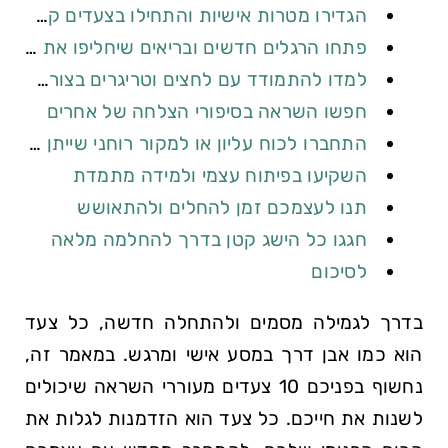
הגדירו מטרות אישיות והתחילו בצעדים קטנים
פתחו הרגלים חדשים ובריאים שיחליפו את‌ ההתמכרות
למדו להתמודד עם⁣ לחצים​ וטריגרים בצורה חיובית
חפשו השראה בסיפורי הצלחה של אחרים
התחברו ⁣לכוח⁢ עליון או למקור ‌רוחני שייתן⁣ לכם ‌כוח
השקיעו ‌בפיתוח עצמי ולמידה⁣ מתמדת
תנו לעצמכם זמן להחלים ולהתאושש
חגגו ‌כל הישג קטן ​בדרך ⁤להחלמה ⁣מלאה
לסיכום
בדרך‌ לגמילה‌ מסמים ולהתחלה חדשה, כל צעד
⁢הוא כמו ⁢אבן דרך במסע אישי ומרגש. במאמר זה,‍
נחשוף ⁤בפניכם ⁣10 צעדים ‍מעוררי⁢ השראה שיכולים
לשנות את חייכם. כל​ צעד הוא הזדמנות לגלות את