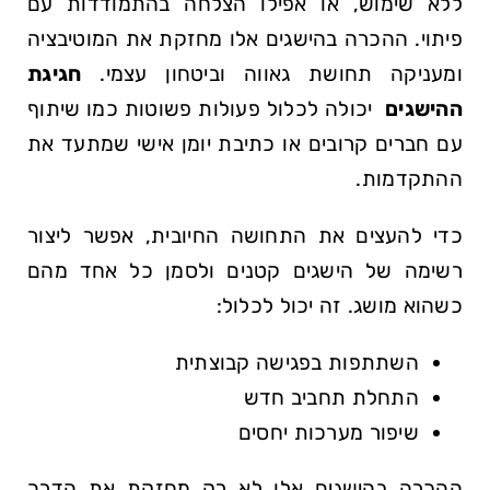
ללא שימוש, ⁢או אפילו הצלחה בהתמודדות עם
פיתוי.‍ ההכרה בהישגים אלו מחזקת את המוטיבציה
ומעניקה תחושת גאווה ⁢וביטחון עצמי.⁢
חגיגת
ההישגים
‍ יכולה לכלול פעולות​ פשוטות כמו שיתוף
עם⁣ חברים ⁤קרובים⁢ או כתיבת יומן אישי שמתעד את‌
ההתקדמות.
כדי ‌להעצים את התחושה ⁤החיובית, אפשר ליצור
רשימה של הישגים קטנים ולסמן ⁢כל אחד מהם
כשהוא מושג. זה יכול לכלול:
השתתפות בפגישה קבוצתית
התחלת תחביב ​חדש
שיפור מערכות יחסים
ההכרה בהישגים אלו לא‍ רק מחזקת את הדרך