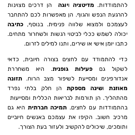
להתמודדות.
מדיטציה
ו
יוגה
‍ הן ⁢דרכים מצוינות
להרגעת הנפש והגוף. הן מאפשרות לכם להתחבר
לעצמכם ולמצוא ⁤שלווה פנימית. בנוסף,‍
כתיבה
יכולה לשמש ככלי לביטוי רגשות ‌ולשחרור מתחים.
כתבו יומן אישי או שירים, ותנו למילים לזרום.
כדי להתמודד ‌עם לחצים בצורה​ חיובית, כדאי
לשקול גם
פעילות ⁢גופנית
. היא משחררת
אנדורפינים ומסייעת לשיפור מצב הרוח.
תזונה
מאוזנת
ו
שינה מספקת
הן חלק בלתי נפרד
מהתהליך. הן ⁣תורמות​ לבריאות הכללית ומסייעות ​
בהתמודדות עם ⁤לחצים.⁣
תמיכה חברתית
היא גם
מרכיב חשוב. ‍הקיפו את עצמכם באנשים חיוביים
ותומכים, ⁤שיכולים ‌להקשיב ⁢ולעזור בעת הצורך.