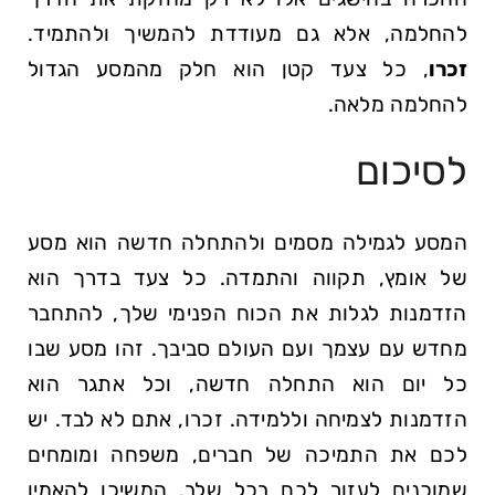
להחלמה, אלא גם מעודדת להמשיך ולהתמיד.
זכרו
, כל צעד קטן הוא חלק מהמסע הגדול
להחלמה מלאה.
לסיכום
המסע לגמילה ⁣מסמים⁣ ולהתחלה​ חדשה⁤ הוא מסע
של⁢ אומץ, תקווה והתמדה. כל צעד בדרך‌ הוא
⁤הזדמנות​ לגלות את הכוח⁢ הפנימי ‌שלך, להתחבר
מחדש עם⁣ עצמך‍ ועם העולם סביבך. זהו מסע שבו⁣
כל יום הוא התחלה⁢ חדשה, וכל אתגר הוא
הזדמנות ​לצמיחה וללמידה. זכרו,​ אתם לא ​לבד. ⁣יש
לכם את התמיכה של​ חברים, משפחה ומומחים
שמוכנים לעזור לכם בכל שלב. המשיכו להאמין