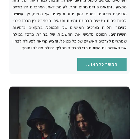
הפרטיים מציעים טיפול מותאם אישית, זמינות גבוהה יותר של צוות
מקצועי, ותנאים פיזיים נוחים יותר. לעומת זאת, המרכזים הציבוריים
מספקים שירותים במחיר נמוך יותר ולעיתים אף בחינם, אך עשויים
להיות פחות גמישים מבחינת זמינות ותנאים. הבחירה בין מרכז פרטי
לציבורי תלויה בצרכים האישיים של המטופל, בתקציב ובזמינות
השירותים. הפוסט מדגיש את החשיבות של בחירת מרכז גמילה
שמתאים לצרכים האישיים של כל מטופל, ומציע קריאה לפעולה לבחון
את האפשרויות השונות כדי להבטיח תהליך גמילה מוצלח ותומך.
המשך לקראו...