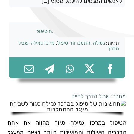
לאנשים המנסים להיגמל מסוגי […]
074-7361656
קטגוריות:
התמכרות וגמילה
,
שיטות טיפול
תגיות:
גמילה
,
התמכרות
,
טיפול
,
מרכז גמילה
,
שביל
הדרך
מחבר: שביל הדרך לחיים
הטיפול במרכז גמילה סגור מהווה את אחת
הדרכים היעילות והמועילות ביותר לצאת ממעגל