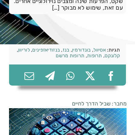
שקט, הפרעות שינה ומצבים נוירולוגיים אחרים.
עם זאת, שימוש לא מבוקר […]
074-7361656
קטגוריות:
תרופות
,
התמכרות וגמילה
תגיות:
אסיוול
,
בונדורמין
,
בנז
,
בנזודיאזפינים
,
לוריוון
,
קלונקס
,
תרופות
,
תרופות מרשם
מחבר: שביל הדרך לחיים