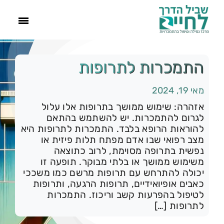
ראשי
התמכרות לתרופות
מאי 19, 2024
הסיפור שלנו
אזהרה: שימוש ממושך בתרופות אלו עלול
לגרום להתמכרות. יש להשתמש בהתאם
התמכרויות
להוראות הרופא בלבד. התמכרות לתרופות היא
מצב רפואי שבו אדם מפתח תלות פיזית או
נפשית בתרופה מסוימת, לרוב כתוצאה
תהליך הגמילה
משימוש ממושך או בלתי מבוקר. תופעה זו
יכולה להתרחש עם תרופות מרשם כמו משככי
עוד
כאבים אופיואידיים, תרופות הרגעה, ותרופות
לטיפול בהפרעות קשב וריכוז. התמכרות
לתרופות […]
צור קשר