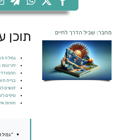
תוכן ענ
מחבר: שביל הדרך לחיים
גמילה פר
יתרונות 
התמודדות
בניית תוכ
דגשים לת
טיפים לש
חוויות א
"גמילה