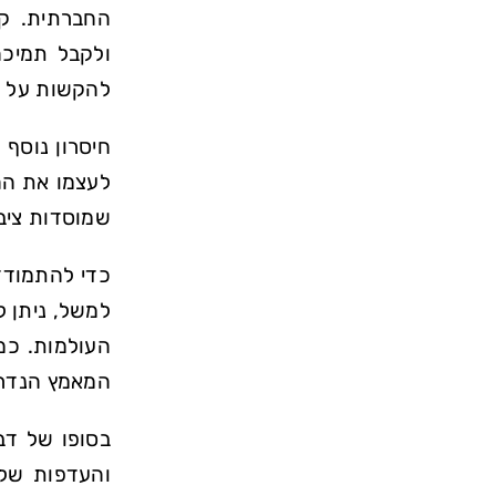
החברתית. קב
ולקבל תמיכה
להקשות על ה
חיסרון נוסף 
לעצמו את הה
שמוסדות ציבו
כדי להתמודד
למשל, ניתן 
העולמות. כמ
המאמץ הנדרש
בסופו של דבר
והעדפות של 