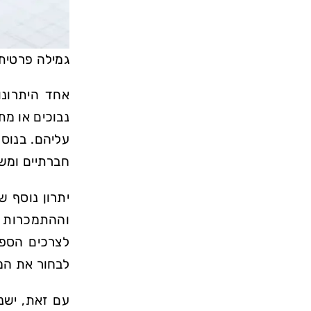
גמילה פרטית:
אחד היתרונו
נבוכים או מ
עליהם. בנוס
חברתיים ומשפ
יתרון נוסף 
וההתמכרות ש
לצרכים הספצ
לבחור את המט
עם זאת, ישנ