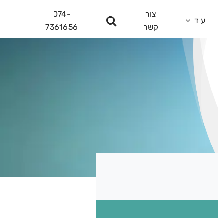
צור
074-
עוד
קשר
7361656