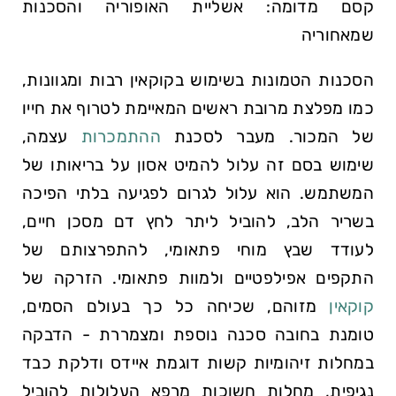
קסם מדומה: אשליית האופוריה והסכנות
שמאחוריה
הסכנות הטמונות בשימוש בקוקאין רבות ומגוונות,
כמו מפלצת מרובת ראשים המאיימת לטרוף את חייו
של המכור. מעבר לסכנת
ההתמכרות
עצמה,
שימוש בסם זה עלול להמיט אסון על בריאותו של
המשתמש. הוא עלול לגרום לפגיעה בלתי הפיכה
בשריר הלב, להוביל ליתר לחץ דם מסכן חיים,
לעודד שבץ מוחי פתאומי, להתפרצותם של
התקפים אפילפטיים ולמוות פתאומי. הזרקה של
קוקאין
מזוהם, שכיחה כל כך בעולם הסמים,
טומנת בחובה סכנה נוספת ומצמררת - הדבקה
במחלות זיהומיות קשות דוגמת איידס ודלקת כבד
נגיפית, מחלות חשוכות מרפא העלולות להוביל