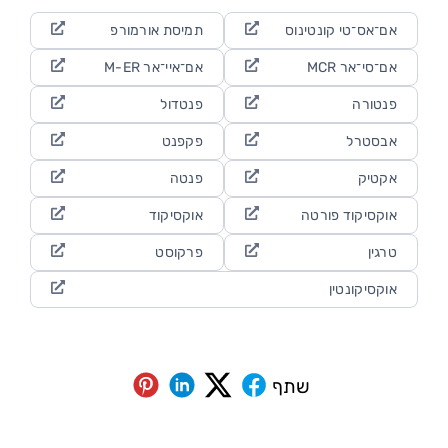
אם־אס־טי קונטינוס
תמיסת אורמורפ
אם־סי־אר MCR
אם־איי־אר M-ER
פנטורה
פנטדול
אבסטרל
פקפנט
אקטיק
פנטה
אוקסיקוד פורטה
אוקסיקוד
טרגין
פרקוסט
אוקסיקונטין
שתף