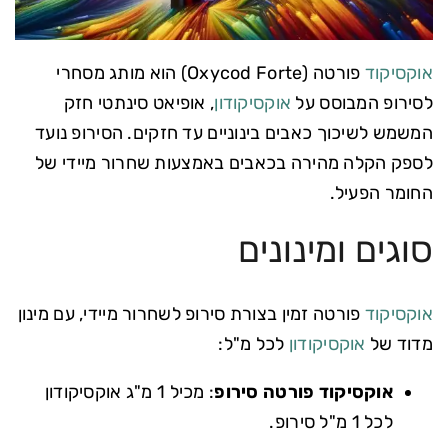
אוקסיקוד
פורטה (Oxycod Forte) הוא מותג מסחרי
לסירופ המבוסס על
אוקסיקודון
, אופיאט סינתטי חזק
המשמש לשיכוך כאבים בינוניים עד חזקים. הסירופ נועד
לספק הקלה מהירה בכאבים באמצעות שחרור מיידי של
החומר הפעיל.
סוגים ומינונים
אוקסיקוד
פורטה זמין בצורת סירופ לשחרור מיידי, עם מינון
מדוד של
אוקסיקודון
לכל מ"ל:
אוקסיקוד פורטה סירופ
: מכיל 1 מ"ג אוקסיקודון
לכל 1 מ"ל סירופ.