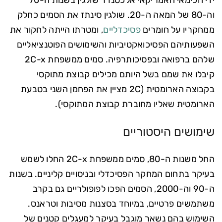
ידי הכימאי האמריקאי אלכסנדר שולגין בשנות ה-70
וה-80 של המאה ה-20. שולגין סינתז את הסמים כחלק
ממחקריו על חומרים
פסיכדליים
, ומטרתו הייתה לחקור את
השפעותיהם הפסיכואקטיביות והשימושים הפוטנציאליים
שלהם ברפואה ובפסיכותרפיה. סמים ממשפחת 2C-x
קיבלו את שמם בשל היותם מכילים קבוצת מתוקסי
בקבוצה הארומטית (2C מציין את הפחמן השני בטבעת
הארומטית שאליו מחוברת קבוצת המתוקסי).
שימושים היסטוריים
החל משנות ה-80, סמים ממשפחת 2C-x החלו לשמש
בעיקר בתחום המחקר הפסיכדלי ובניסויים קליניים. בשנות
ה-90 וה-2000, הסמים הפכו לפופולריים גם בקרב
משתמשים פרטיים, במיוחד בסצנות מסיבות וטראנס.
השימוש בהם נשאר מוגבל בעיקר למעגלים קטנים של