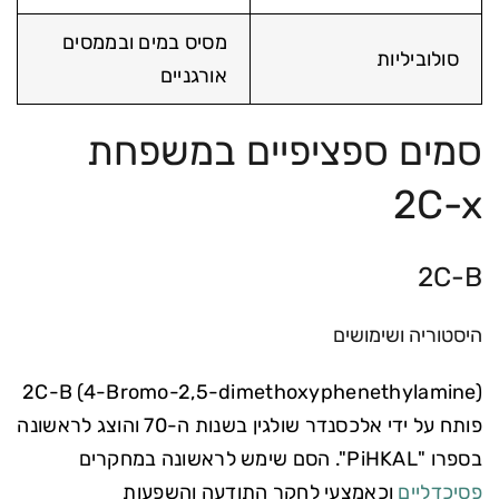
מסיס במים ובממסים
סולוביליות
אורגניים
סמים ספציפיים במשפחת
2C-x
2C-B
היסטוריה ושימושים
2C-B (4-Bromo-2,5-dimethoxyphenethylamine)
פותח על ידי אלכסנדר שולגין בשנות ה-70 והוצג לראשונה
בספרו "PiHKAL". הסם שימש לראשונה במחקרים
פסיכדליים
וכאמצעי לחקר התודעה והשפעות