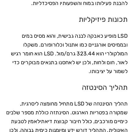
להבנת פעילותו במוח והשפעותיו הפסיכדליות.
תכונות פיזיקליות
LSD מופיע כאבקה לבנה גבישית, והוא מסיס במים
ובממיסים אורגניים כמו אתנול וכלורופורם. משקלו
המולקולרי הוא 323.44 גרם/מול. LSD הוא חומר רגיש
לאור, חום ולחות, ולכן יש לאחסנו בתנאים מבוקרים כדי
לשמור על יציבותו.
תהליך הסינטזה
תהליך הסינטזה של LSD מתחיל מחומצה ליסרגית,
שמקורה בפטריות הארגוט. הסינתזה כוללת מספר שלבים
כימיים מורכבים, כולל חיבור קבוצת דיאתילאמין לטבעת
האינולית. התהליך דורש ידע ומיומנות כימית גבוהה, ולכן