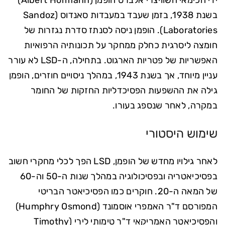
ידי הכימאי השוויצרי אלברט הופמן (Albert Hofmann)
בשנת 1938, בזמן שעבד במעבדות סאנדוס (Sandoz
Laboratories). הופמן ניסה לסנתז סדרת נגזרות של
חומצה ליסרגית כחלק ממחקר על תכונותיה הרפואיות
האפשריות של פטריות הארגוט. בתחילה, ה-LSD לא עורר
עניין מיוחד, אך בשנת 1943, במהלך ניסויים חוזרים, הופמן
גילה את ההשפעות הפסיכדליות החזקות של החומר
במקרה, לאחר שנספג בעורו.
שימוש היסטורי
לאחר גילויו מחדש של הופמן, LSD הפך לכלי מחקרי חשוב
בפסיכיאטריה ובפסיכולוגיה במהלך שנות ה-50 וה-60
של המאה ה-20. חוקרים כמו הפסיכיאטר הבריטי
המפורסם ד"ר האמפרי אוסמונד (Humphry Osmond)
והפסיכיאטר האמריקאי ד"ר טימותי לירי (Timothy