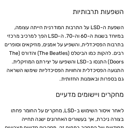
השפעות תרבותיות
השפעת ה-LSD על התרבות המודרנית הייתה עצומה,
במיוחד בשנות ה-60 וה-70. ה-LSD הפך למרכיב מרכזי
בתרבות הפסיכדלית, והשפיע על אמנים, מוזיקאים וסופרים
רבים. להקות כמו הביטלס (The Beatles) והדורס (The
Doors) התנסו ב-LSD והשפיעו על יצירתם המוזיקלית.
התנועה הפסיכדלית והחוויות הפסיכדליות שימשו השראה
גם בספרות ובאומנות החזותית.
מחקרים ויישומים מדעיים
לאחר איסור השימוש ב-LSD, מחקרים על החומר פחתו
בצורה ניכרת, אך בעשורים האחרונים ישנה תחייה
מחודשת של המחקר בתחום זה. מחקרים חדשים מצביעים