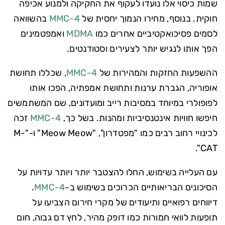
שמות כיסוי אלו נועדו לעקוף את החקיקה ולמנוע אכיפה
חוקית. בנוסף, מחירו הנמוך יחסית של
4-MMC
בהשוואה
לסמים פסיכואקטיביים אחרים כמו
MDMA
ואמפטמינים
הפך אותו לנגיש יותר לצעירים וסטודנטים.
ההשפעות החזקות והמהירות של
4-MMC
, שכללו תחושת
אופוריה, הגברת ערנות ותחושת אמפתיה, הפכו אותו
לפופולרי במיוחד במסיבות רייב ומועדונים, שם המשתמשים
חיפשו חוויות אינטנסיביות ומהנות. בשל כך,
4-MMC
זכה
לכינויי רחוב רבים כמו "מפטדרון", "Meow Meow" ו-"M-
CAT".
עם העלייה בשימוש, החלו להצטבר יותר ויותר עדויות על
הסיכונים הבריאותיים הכרוכים בשימוש ב-
4-MMC
.
דיווחים רפואיים ותיעודים של מקרי חירום הצביעו על
תופעות לוואי חמורות כמו דופק מהיר, לחץ דם גבוה, חום