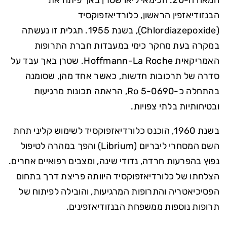
המאה ה-20. הכימאי ליאו שטרן באך פיתח את
הבנזודיאזפין הראשון, כלורדיאזפוקסיד
(Chlordiazepoxide), בשנת 1955. תגלית זו נעשתה
במקרה בעת מחקר כימי במעבדות חברת התרופות
האמריקאית Hoffmann-La Roche. שטרן באך עבד על
סדרה של תרכובות חדשות, כאשר אחד מהן, שסומנה
בהתחלה כ-Ro 5-0690, הראתה תכונות מרגיעות
ובטיחותיות בלתי צפויות.
בשנת 1960, הוכנס כלורדיאזפוקסיד לשימוש קליני תחת
השם המסחרי ליבריום (Librium) והפך במהרה לטיפול
נפוץ בהפרעות חרדה, נדודי שינה, ומצבים רפואיים אחרים.
הצלחתו של כלורדיאזפוקסיד היוותה פריצת דרך בתחום
הפסיכיאטריה והתרופות המרגיעות, והובילה לפיתוח של
תרופות נוספות ממשפחת הבנזודיאזפינים.