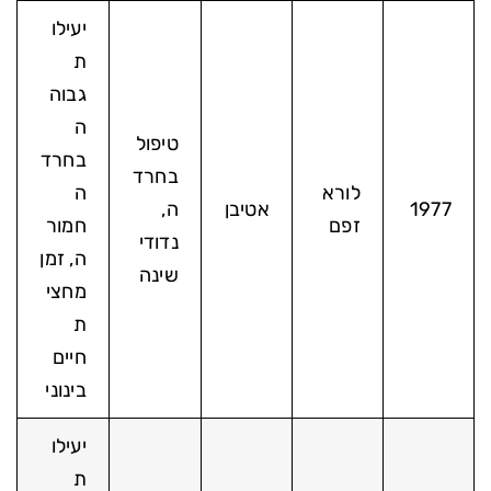
יעילו
ת
גבוה
ה
טיפול
בחרד
בחרד
לורא
ה
1977
אטיבן
ה,
זפם
חמור
נדודי
ה, זמן
שינה
מחצי
ת
חיים
בינוני
יעילו
ת