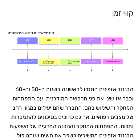
קווי זמן
היסטוריה של בנזודיאזפינים
1955
1960
1963
1977
1981
השקת אלפרזולאם
השקת לוראזפם
פיתוח דיאזפם והשקת
וליום
לשימוש קליני
גילוי כלורדיאזפוקסיד
השקת ליבריום
הבנזודיאזפינים התגלו לראשונה בשנות ה-50 וה-60
וכבר אז שינו את פני הרפואה המודרנית. עם התפתחות
המחקר והשימוש בהם, התברר שהם יעילים במגוון רחב
של מצבים רפואיים, אך גם כרוכים בסיכונים להתמכרות
ותלות. התפתחות המחקר וההבנה המדעית של השפעות
הבנזודיאזפינים ממשיכים לשפר את השימוש והטיפול