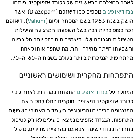
לאחר ההצלחה הראשונית של כלורדיאזפוקסיד, פותחו
בנזודיאזפינים
נוספים כמו דיאזפם (Diazepam), אשר
הושק בשנת 1963 בשם המסחרי וליום (
Valium
). דיאזפם
זכה לפופולריות רבה בשל השפעתו המרגיעה והיעילות
הטיפולית הגבוהה שלו. דיאזפם היה חזק יותר מליבריום
והשפעתו הייתה מהירה יותר, מה שהפך אותו לאחת
מהתרופות הנמכרות ביותר בעולם בשנות ה-60 וה-70.
התפתחות מחקרית ושימושים ראשוניים
המחקר על
בנזודיאזפינים
התפתח במהירות לאחר גילוי
כלורדיאזפוקסיד ודיאזפם. חוקרים החלו לחקור את
המנגנונים הכימיים והביולוגיים העומדים מאחורי השפעות
התרופות. הבנזודיאזפינים נמצאו כיעילים לא רק לטיפול
בחרדה ובנדודי שינה, אלא גם בהרפיית שרירים, טיפול