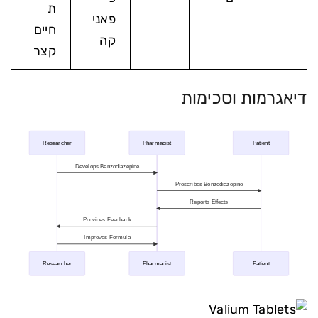
ת
פאני
חיים
קה
קצר
דיאגרמות וסכימות
Researcher
Pharmacist
Patient
Develops Benzodiazepine
Prescribes Benzodiazepine
Reports Effects
Provides Feedback
Improves Formula
Researcher
Pharmacist
Patient