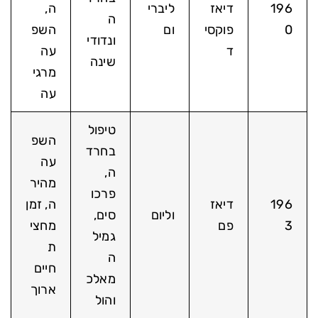
196
דיאז
ליברי
ה,
ה
0
פוקסי
ום
השפ
ונדודי
ד
עה
שינה
מרגי
עה
טיפול
השפ
בחרד
עה
ה,
מהיר
פרכו
196
דיאז
ה, זמן
וליום
סים,
3
פם
מחצי
גמיל
ת
ה
חיים
מאלכ
ארוך
והול