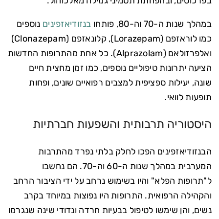
בפרכוסים, ובהפחתת תסמיני גמילה מאלכוהול.
במהלך שנות ה-70 וה-80, פותחו
בנזודיאזפינים
נוספים
כמו לוראזפם (Lorazepam), קלונאזפם (Clonazepam)
ואלפרזולאם (Alprazolam). כל אחת מהתרופות החדשות
הציעה יתרונות טיפוליים נוספים, כמו זמן מחצית חיים
שונה, יעילות ספציפית למצבים רפואיים שונים, ופחות
תופעות לוואי.
היסטוריה תרבותית והשפעות חברתיות
הבנזודיאזפינים הפכו לחלק בלתי נפרד מהתרבות
המערבית במהלך שנות ה-60 וה-70. הם נחשבו
ל"תרופות הפלא" והיו בשימוש נרחב על ידי הציבור הרחב
והקהילה הרפואית. התרופות היו נפוצות במיוחד בקרב
נשים, והן שימשו לטיפול בבעיות חרדה ונדודי שינה שנגרמו