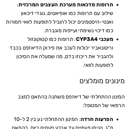
תרופות מדכאות מערכת העצבים המרכזית
:
שילוב עם תרופות כמו אופיאטים, נוגדי דיכאון
ואנטי-היסטמינים יכול להוביל לתופעות לוואי חמורות
כמו דיכוי נשימתי ועייפות מוגברת.
מעכבי CYP3A4
: תרופות כמו קטוקונזול
וריטונאביר יכולות לעכב את פירוק הדיאזפם בכבד
ולהגביר את ריכוזו בדם, מה שמעלה את הסיכון
לתופעות לוואי.
מינונים מומלצים
המינון ההתחלתי של דיאזפם משתנה בהתאם למצב
הרפואי של המטופל:
הפרעות חרדה
: המינון ההתחלתי נע בין 2 ל-10
מ"ג, הניתן פעמיים עד ארבע פעמים ביום, בהתאם