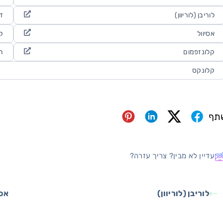
לוריבן (לוריוון)
ד
אסיוול
ק
קלונזפמום
רי
קלונקס
תף
עדיין לא מבין? צריך עזרה?
לוריבן (לוריוון)
אסי