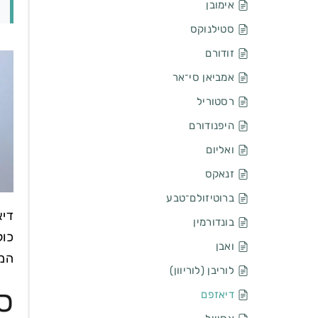
אימובן
סטילנוקס
זודורם
אמביאן סי־אר
רסטוריל
היפנודורם
ואליום
זנאקס
ברוטיזולם־טבע
בונדורמין
כול
ואבן
המר
לוריבן (לוריוון)
סו
דיאזפם