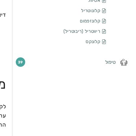
אסיוול
קלונוטריל
דיא
קלונזפמום
ריווטריל (ריבוטריל)
קלונקס
טיפול
39
מ
לקר
ערך
הרפ