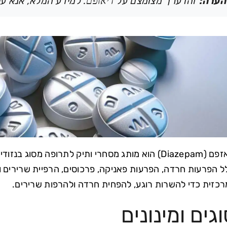
הערה:
זהו ערך מצומצם על
דיאזפם
. למידע המלא, אנא ע
דיאזפם (Diazepam) הוא מותג מסחרי ותיק לתרופה מס
ל הפרעות חרדה, הפרעות פאניקה, פרכוסים, הרפיית שרירים 
כזית כדי להשרות רוגע, להפחית חרדה ולהרפות שרירים.
גים ומינונים