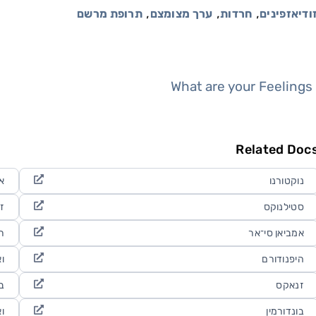
,
,
,
ודיאזפינים
חרדות
ערך מצומצם
תרופת מרשם
What are your Feelings
Related Doc
נוקטורנו
א
סטילנוקס
ז
אמביאן סי־אר
ר
היפנודורם
וא
זנאקס
ב
בונדורמין
וא