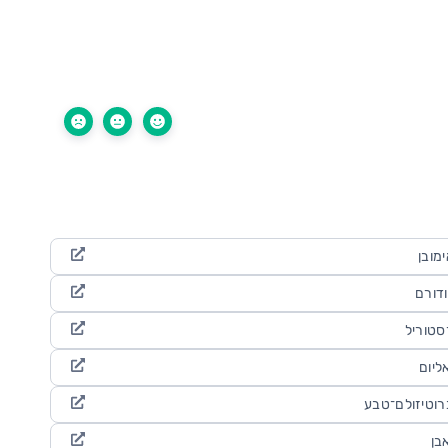
ימובן
ודורם
סטוריל
ליום
רוטיזולם־טבע
בן