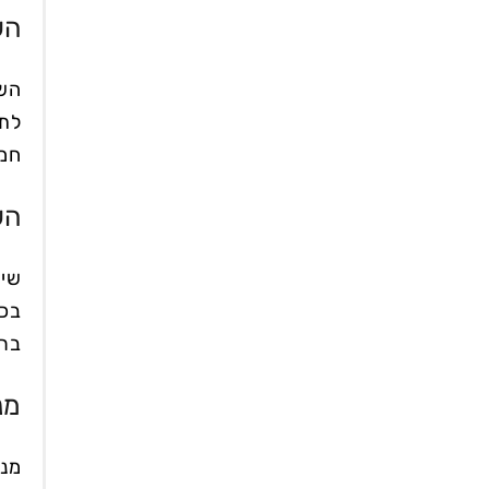
הש
השפ
לתו
חמו
הש
שימ
בכב
ברי
מנ
מנת