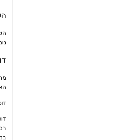
הש
השפ
נוב
דו
מתד
האו
דופ
דופ
במר