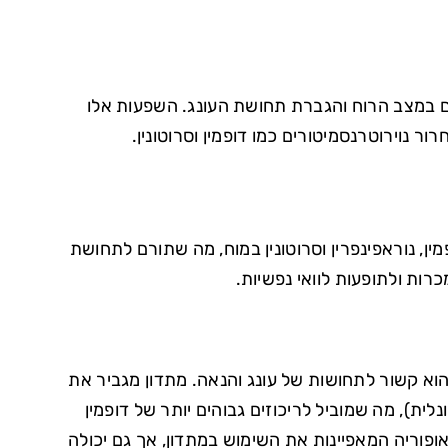
יים במצב הרוח והגברת תחושת העונג. השפעות אלו
 נוירוטרנסמיטורים כמו דופמין וסרוטונין.
ן, נוראפינפרין וסרוטונין במוח, מה שתורם לתחושת
רות ולתופעות לוואי נפשיות.
הוא קשור לתחושות של עונג והנאה. מתדון מגביר את
ב ה-reuptake שלו (החזרה הנוירונלית), מה שמוביל לריכוזים גבוהים יותר של דופמין
ופוריה המאפיינות את השימוש במתדון, אך גם יכולה