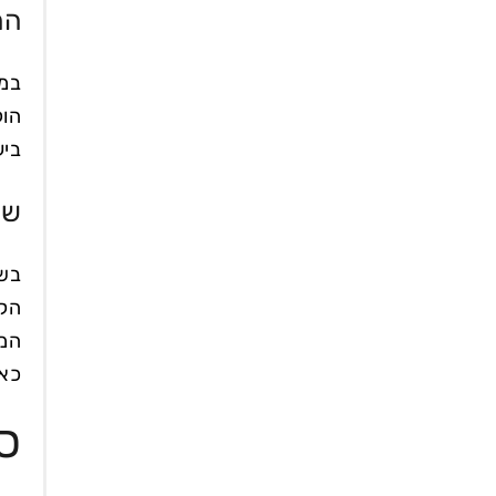
הת
הוק
ביע
שי
הקש
המו
כאב
ס