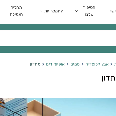
הסיפור
תהליך
שי
התמכרויות
שלנו
הגמילה
אנציקלופדיה
סמים
אופיואידים
מתדון
דון