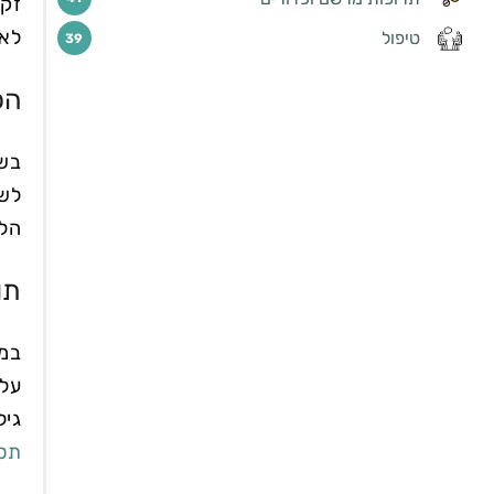
זקו
לאר
טיפול
39
הכ
לשי
הלו
תו
גיל
תסמ