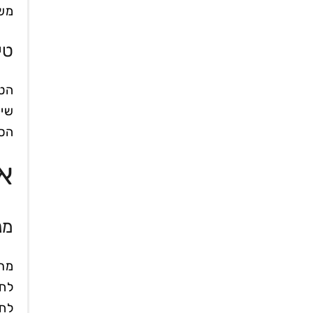
משפ
טי
הטי
שיק
הסי
או
מנ
לחס
לחצ