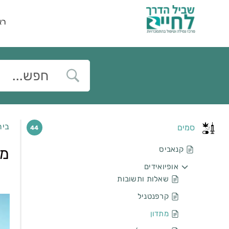
רא
בית
סמים
44
קנאביס
מת
אופיואידים
שאלות ותשובות
קרפנטניל
מתדון