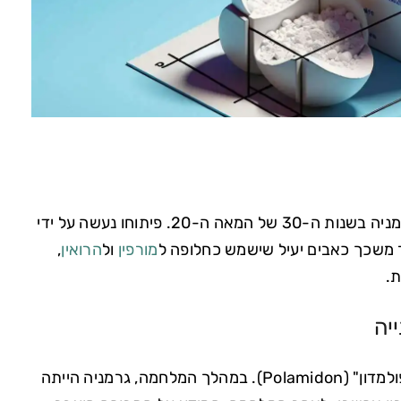
סינתטי שפותח לראשונה בגרמניה בשנות ה-30 של המאה ה-20. פיתוחו נעשה על ידי
מורפין
ול
הרואין
,
ת.
יה
המתדון נוצר במעבדות של חברת I.G. Farben ונקרא בתחילה "פולמדון" (Polamidon). במהלך המלחמה, גרמניה הייתה