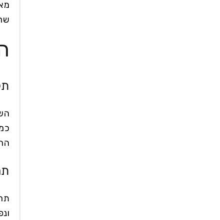
שהו
ה
תל
השי
כמו
ההש
תה
תהל
ונפ