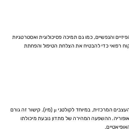
זיים והנפשיים, כמו גם תמיכה פסיכולוגית ואסטרטגיות
קוח רפואי כדי להבטיח את הצלחת הטיפול והפחתת
מתדון פועל על ידי קישור לקולטנים האופיואידיים במוח ובמערכת העצבים המרכזית, במיוחד לקולטני μ (מיו). קישור זה גורם
פוריה. ההשפעה המהירה של מתדון נובעת מיכולתו
אופיאטיים.