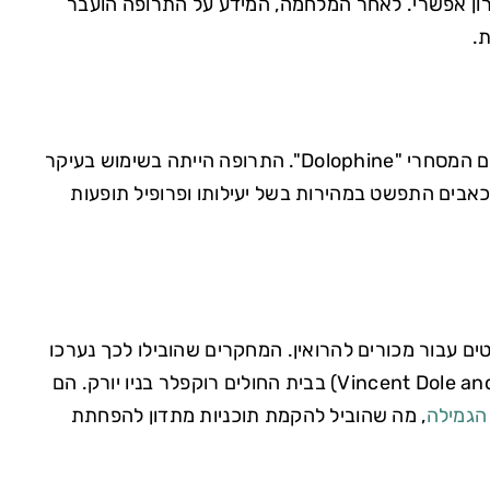
רון אפשרי. לאחר המלחמה, המידע על התרופה הועבר
.
בשנת 1947, מתדון נכנס לשימוש רפואי בארצות הברית תחת השם המסחרי "Dolophine". התרופה הייתה בשימוש בעיקר
כאבים התפשט במהירות בשל יעילותו ופרופיל תופעות
ף אופיאטים עבור מכורים להרואין. המחקרים שהובילו לכך נערכו
על ידי ד"ר וינסנט דול וד"ר מארי נייסוונדר (Vincent Dole and Marie Nyswander) בבית החולים רוקפלר בניו יורק. הם
הגמילה
, מה שהוביל להקמת תוכניות מתדון להפחתת