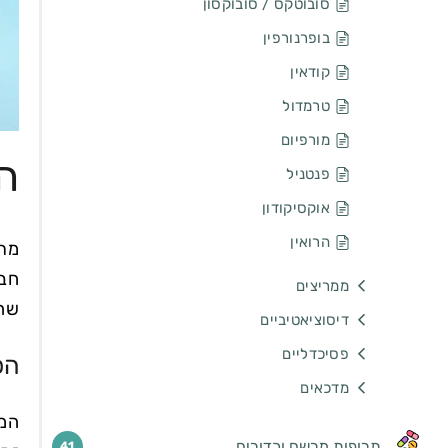
סובוטקס / סובוקסון
בופרנורפין
קודאין
טרמדול
מורפיום
ה
פנטניל
אוקסיקודון
הרואין
מתדון (e
חברת I.G. Farben במהלך מלחמת העולם
ממריצים
שהי
דיסוציאטיביים
פסיכדליים
הפ
מדכאים
תרופות מרשם וכדורים
41