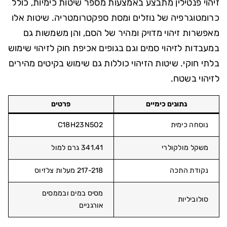
זיהוי פנטילין מתבצע באמצעות מספר שיטות כימיות, כולל
כרומטוגרפיה של נוזלים ומסת ספקטרומטריה. שיטות אלו
מאפשרות זיהוי מדויק ומהיר של הסם, והן משמשות גם
במעבדות לזיהוי סמים וגם בגופים אכיפת חוק לזיהוי שימוש
בלתי חוקי. שיטות הזיהוי כוללות גם שימוש בקיטים מהירים
לזיהוי בשטח.
נתונים כימיים
פרטים
נוסחה כימית
C18H23N5O2
משקל מולקולרי
341.41 גרם למול
נקודת התכה
217-218 מעלות צלזיוס
מסיס במים ובממסים
סולוביליות
אורגניים