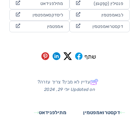
פנטילין (קַפְּטַגוֹן)
מתילפנידאט
לבואמפטמין
ליסדקסאמפטמין
דקסטרואמפטמין
אמפטמין
שתף
עדיין לא מבין? צריך עזרה?
Updated on יולי 29, 2024
דקסטרואמפטמין
מתילפנידאט