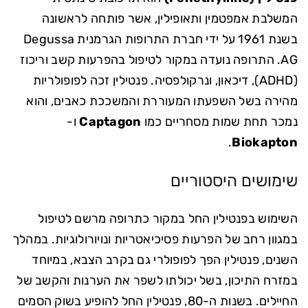
המשלבת אמפטמין ותאופילין, אשר פותחה לראשונה
בשנת 1961 על ידי חברת התרופות הגרמנית Degussa
AG. התרופה נועדה במקור לטיפול בהפרעות קשב וריכוז
(ADHD), דיכאון, ונרקולפסיה. פנטילין זכה לפופולריות
מהירה בשל השפעתו המעוררת והמשככת כאבים, והוא
נמכר תחת שמות מסחריים כמו
Captagon
ו-
.
Biokapton
שימושים היסטוריים
השימוש בפנטילין החל במקור כתרופה מרשם לטיפול
במגוון רחב של הפרעות פסיכיאטריות ונויורולוגיות. במהלך
השנים, פנטילין הפך לפופולרי גם בקרב הצבא, במיוחד
במזרח התיכון, בשל יכולתו לשפר את הערנות והקשב של
החיילים. בשנות ה-80, פנטילין החל להופיע בשוק הסמים