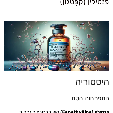
פנטילין (קַפְּטַגוֹן)
היסטוריה
התפתחות הסם
פנטילין (Fenethylline)
הוא תרכובת סינתטית