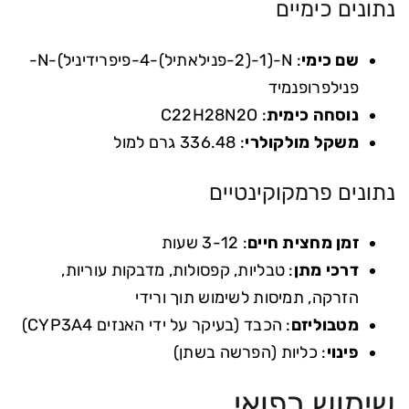
נתונים כימיים
שם כימי
: N-(1-(2-פנילאתיל)-4-פיפרידיניל)-N-
פנילפרופנמיד
נוסחה כימית
: C22H28N2O
משקל מולקולרי
: 336.48 גרם למול
נתונים פרמקוקינטיים
זמן מחצית חיים
: 3-12 שעות
דרכי מתן
: טבליות, קפסולות, מדבקות עוריות,
הזרקה, תמיסות לשימוש תוך ורידי
מטבוליזם
: הכבד (בעיקר על ידי האנזים CYP3A4)
פינוי
: כליות (הפרשה בשתן)
שימוש רפואי