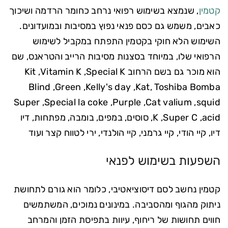
קטמין
, שנמצא בשימוש רפואי נרחב כחומר הרדמה ושיכוך
כאבים, משמש גם כסם פנאי נפוץ במסיבות ובמועדונים.
השימוש הלא חוקי בקטמין התפתח במקביל לשימוש
הרפואי שלו, במיוחד בסצנות מסיבות הרייב והטראנס, שם
הוא מוכר גם בשם הרחוב Special K,‏ Vitamin K,‏ Kit
Kat, Toshiba Bomba,‏ Kelly's day,‏ Green,‏ Blind
squid,‏ Cat valium,‏ Purple,‏ Special la coke,‏ Super
acid,‏ Super C,‏ K, סוסים, במפים, בומבה, מפתחות, דיו
דיו, קיי הודי, קיי גרמני, קיי הולנדי, ירי לטווח קצר ועוד
השפעות בשימוש לפנאי
קטמין נחשב לסם דיסוציאטיבי, כלומר הוא גורם לתחושת
ניתוק מהגוף ומהסביבה. במינונים נמוכים, המשתמשים
חווים תחושות של ריחוף, עיוות בתפיסת הזמן והמרחב