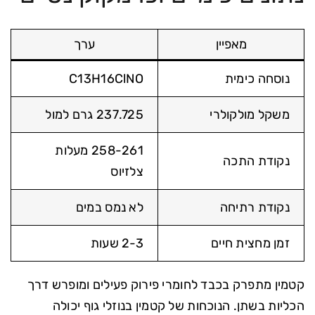
מאפיין
ערך
נוסחה כימית
C13H16ClNO
משקל מולקולרי
237.725 גרם למול
258-261 מעלות
נקודת התכה
צלזיוס
נקודת רתיחה
לא נמס במים
זמן מחצית חיים
2-3 שעות
קטמין מתפרק בכבד לחומרי פירוק פעילים ומופרש דרך
הכליות בשתן. הנוכחות של קטמין בנוזלי גוף יכולה